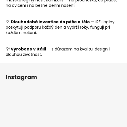
na cvičení i na běžné denní nošení.
a
j
í
💡
Dlouhodobá investice do péče o tělo
— iRFi legíny
poskytují podporu každý den a vydrží roky, fungují při
t
každém nošení.
?
💡
Vyrobeno v Itálii
— s důrazem na kvalitu, design i
dlouhou životnost.
Z
HLEDAT
á
Instagram
p
a
D
t
o
í
p
o
r
u