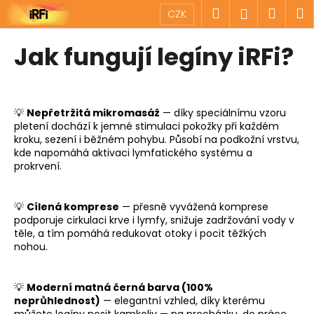
K
Přejít
Hledat
Náku
M
Přihlášen
CZK
na
o
obsah
Zpět
Zpět
košík
š
Jak fungují legíny iRFi?
í
C
k
o
p
💡
Nepřetržitá mikromasáž
— díky speciálnímu vzoru
pletení dochází k jemné stimulaci pokožky při každém
o
kroku, sezení i běžném pohybu. Působí na podkožní vrstvu,
t
kde napomáhá aktivaci lymfatického systému a
ř
prokrvení.
e
b
💡
Cílená komprese
— přesně vyvážená komprese
u
podporuje cirkulaci krve i lymfy, snižuje zadržování vody v
těle, a tím pomáhá redukovat otoky i pocit těžkých
j
nohou.
e
t
💡
Moderní matná černá barva (100%
e
neprůhlednost)
— elegantní vzhled, díky kterému
n
můžete legíny nosit kamkoliv — na procházku, do práce,