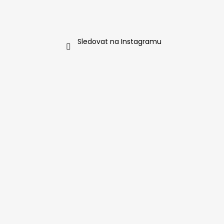
č
u
j
e
Sledovat na Instagramu
m
e