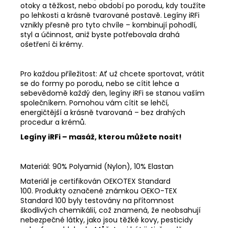
otoky a těžkost, nebo období po porodu, kdy toužíte
po lehkosti a krásně tvarované postavě. Legíny iRFi
vznikly přesně pro tyto chvíle – kombinují pohodlí,
styl a účinnost, aniž byste potřebovala drahá
ošetření či krémy.
Pro každou příležitost: Ať už chcete sportovat, vrátit
se do formy po porodu, nebo se cítit lehce a
sebevědomě každý den, legíny iRFi se stanou vaším
společníkem. Pomohou vám cítit se lehčí,
energičtější a krásně tvarovaná – bez drahých
procedur a krémů.
Legíny iRFi – masáž, kterou můžete nosit!
Materiál: 90% Polyamid (Nylon), 10% Elastan
Materiál je certifikován OEKOTEX Standard
100. Produkty označené známkou OEKO-TEX
Standard 100 byly testovány na přítomnost
škodlivých chemikálií, což znamená, že neobsahují
nebezpečné látky, jako jsou těžké kovy, pesticidy