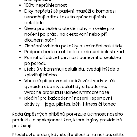
100% neprůhlednost
Díky nepřetržité pasivní masáži a kompresi
usnadňují odtok tekutin způsobujících
celulitidu
Úleva pro těžké a oteklé nohy – skvělé pro
nošení po práci, na cestovaní nebo pří
dlouhém stání
Zlepšení vzhledu pokožky a zmírněni celulitidy
Podpora bederní oblasti a zmírnění bolestí zad.
Pomáhají udržet pevnost pánevního svalstva
po porodu
Efekt 3 v 1: zmirňuji celulitidu, zvedají hýždě a
zplošťují břicho
Vhodné při prevenci zadržování vody v těle,
gynoidní obezity, celulitidy a lipedému,
výrazně prodlužují účinek lymfodrenáže
Ideální pro každodenní nošení i sportovní
aktivity – jóga, pilates, běh, fitness či tanec
Řada úspěšných příběhů potvrzuje účinnost našeho
produktu a spokojenost žen, které legíny pravidelně
používají.
Představte si den, kdy stojíte dlouho na nohou, cítíte