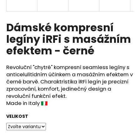
a
j
í
Dámské kompresní
t
legíny iRFi s masážním
?
efektem - černé
Revoluční "chytré" kompresní seamless legíny s
HLEDAT
anticelulitidním účinkem a masážním efektem v
černé barvě. Charaktristika iRFi legín je precizní
zpracování, komfort, jedinečný design a
revoluční funkční efekt.
D
Made in Italy
o
p
VELIKOST
o
r
u