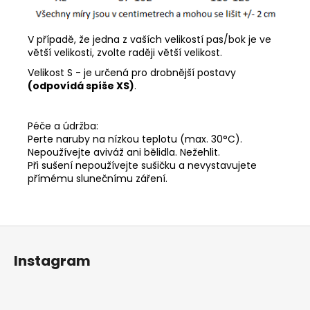
V případě, že jedna z vaších velikostí pas/bok je ve
větší velikosti, zvolte raději větší velikost.
Velikost S - je určená pro drobnější postavy
(odpovídá spíše XS)
.
Péče a údržba:
Perte naruby na nízkou teplotu (max. 30°C).
Nepoužívejte aviváž ani bělidla. Nežehlit.
Při sušení nepoužívejte sušičku a nevystavujete
přímému slunečnímu záření.
Z
á
Instagram
p
a
t