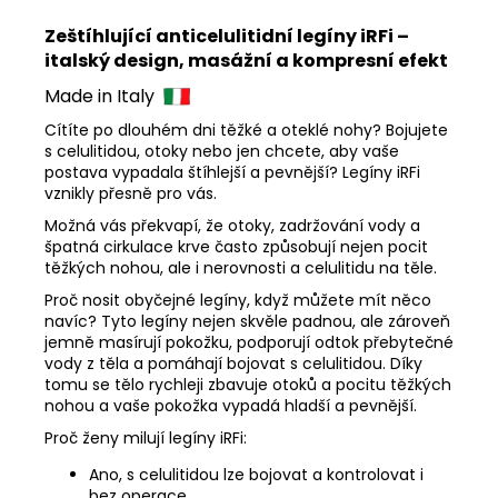
Zeštíhlující anticelulitidní legíny iRFi –
italský design, masážní a kompresní efekt
Made in Italy
Cítíte po dlouhém dni těžké a oteklé nohy? Bojujete
s celulitidou, otoky nebo jen chcete, aby vaše
postava vypadala štíhlejší a pevnější? Legíny iRFi
vznikly přesně pro vás.
Možná vás překvapí, že otoky, zadržování vody a
špatná cirkulace krve často způsobují nejen pocit
těžkých nohou, ale i nerovnosti a celulitidu na těle.
Proč nosit obyčejné legíny, když můžete mít něco
navíc? Tyto legíny nejen skvěle padnou, ale zároveň
jemně masírují pokožku, podporují odtok přebytečné
vody z těla a pomáhají bojovat s celulitidou. Díky
tomu se tělo rychleji zbavuje otoků a pocitu těžkých
nohou a vaše pokožka vypadá hladší a pevnější.
Proč ženy milují legíny iRFi:
Ano, s celulitidou lze bojovat a kontrolovat i
bez operace