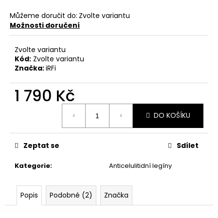
č
u
Můžeme doručit do:
Zvolte variantu
j
Možnosti doručení
e
m
Zvolte variantu
e
Kód:
Zvolte variantu
Značka:
iRFi
1 790 Kč
Měrná
DO KOŠÍKU
cena:
Zeptat se
Sdílet
Kategorie
:
Anticelulitidní legíny
Popis
Podobné (2)
Značka